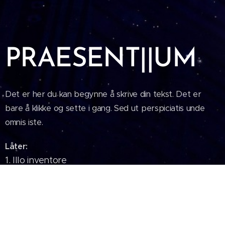
PRAESENT||UM
Det er her du kan begynne å skrive din tekst. Det er
bare å klikke og sette i gang. Sed ut perspiciatis unde
omnis iste.
Låter:
1.
Illo inventore
2. Quia consequuntur
3. Sed ut perspiciatis
4. Ex ea commodi
5. Veritatis